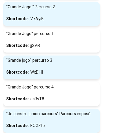
"Grande Jogo " Percurso 2
V7AyiK
"Grande Jogo" percurso 1
jj29iR
"Grande jogo" percurso 3
WxDlHl
"Grande Jogo" percurso 4
eaRvT8
"Je construis mon parcours" Parcours imposé
BQGZto