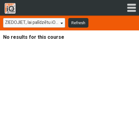
ZIEDOJIET, lai palīdzētu iOrientēšanai, pirms šeit ievadāt pasākuma nosaukumu
Refresh
No results for this course