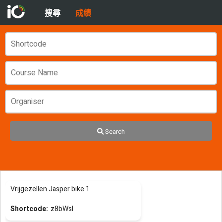
搜尋
成績
Search
Vrijgezellen Jasper bike 1
z8bWsl