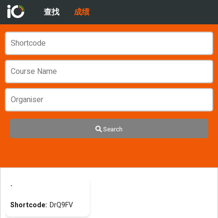
查找
成绩
Search
-
DrQ9FV