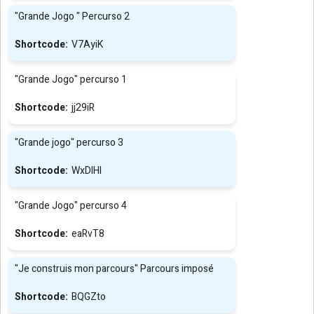
"Grande Jogo " Percurso 2
V7AyiK
"Grande Jogo" percurso 1
jj29iR
"Grande jogo" percurso 3
WxDlHl
"Grande Jogo" percurso 4
eaRvT8
"Je construis mon parcours" Parcours imposé
BQGZto