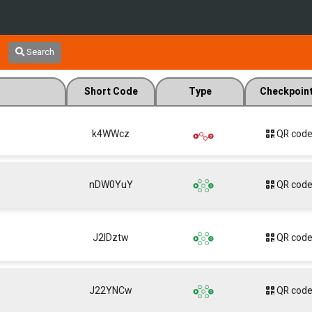
Search
Short Code
Type
Checkpoin
k4WWcz
QR cod
nDW0YuY
QR cod
J2lDztw
QR cod
J22YNCw
QR cod