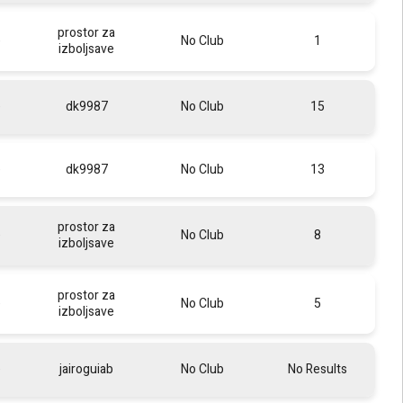
prostor za
e
No Club
1
izboljsave
e
dk9987
No Club
15
e
dk9987
No Club
13
prostor za
e
No Club
8
izboljsave
prostor za
e
No Club
5
izboljsave
e
jairoguiab
No Club
No Results