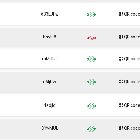
d33LJFw
QR cod
Knybi8
QR cod
mMrRUl
QR cod
d5ljUw
QR cod
4edjid
QR cod
OYvMUL
QR cod