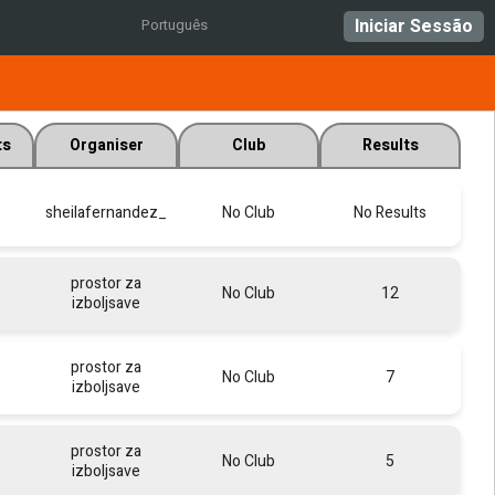
Iniciar Sessão
Português
ts
Organiser
Club
Results
e
sheilafernandez_
No Club
No Results
prostor za
e
No Club
12
izboljsave
prostor za
e
No Club
7
izboljsave
prostor za
e
No Club
5
izboljsave