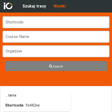
Szukaj trasy
Wyniki
Search
....tarea
Yo4X2se