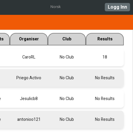
Logg Inn
Norsk
ts
Organiser
Club
Results
CaroRL
No Club
18
Priego Activo
No Club
No Results
e
Jesulicb8
No Club
No Results
e
antonioo121
No Club
No Results