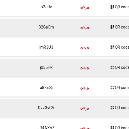
p2JrIy
QR cod
32GaCm
QR cod
lmR3U3
QR cod
j035HR
QR cod
a8ZnSj
QR cod
Dvz3yCV
QR cod
LR4AXhZ
QR cod