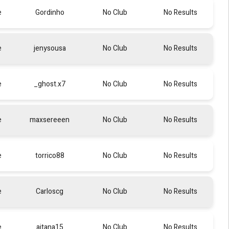
e
Gordinho
No Club
No Results
e
jenysousa
No Club
No Results
e
_ghost.x7
No Club
No Results
e
maxsereeen
No Club
No Results
e
torrico88
No Club
No Results
e
Carloscg
No Club
No Results
e
aitana15
No Club
No Results