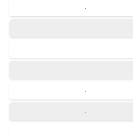
.
.
.
.
.
.
.