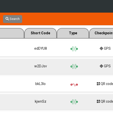
Search
Short Code
Type
Checkpoin
edDYU8
GPS
w2DJsv
GPS
bkL3Io
QR cod
kjwnSz
QR cod