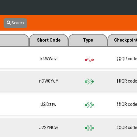
Search
Short Code
Type
Checkpoin
k4WWcz
QR cod
nDW0YuY
QR cod
J2lDztw
QR cod
J22YNCw
QR cod