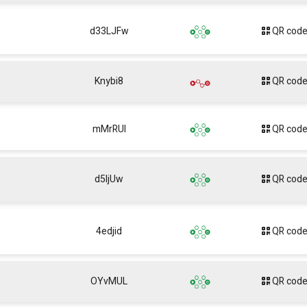
d33LJFw
QR cod
Knybi8
QR cod
mMrRUl
QR cod
d5ljUw
QR cod
4edjid
QR cod
OYvMUL
QR cod