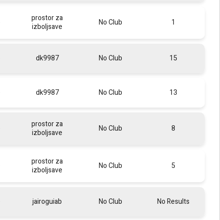
prostor za
e
No Club
1
izboljsave
e
dk9987
No Club
15
e
dk9987
No Club
13
prostor za
e
No Club
8
izboljsave
prostor za
e
No Club
5
izboljsave
e
jairoguiab
No Club
No Results