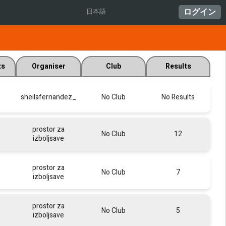
ログイン
日本語
ts
Organiser
Club
Results
e
sheilafernandez_
No Club
No Results
prostor za
e
No Club
12
izboljsave
prostor za
e
No Club
7
izboljsave
prostor za
e
No Club
5
izboljsave