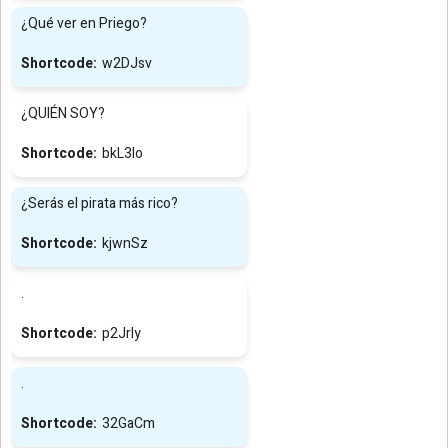
¿Qué ver en Priego?
w2DJsv
¿QUIÉN SOY?
bkL3Io
¿Serás el pirata más rico?
kjwnSz
.
p2JrIy
.
32GaCm