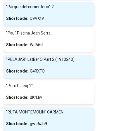
"Parque del cementerio" 2
D9VXtV
"Pau" Piscina Joan Serra
Wd56sl
"PELAJAR" LatBar O Part 2 (1910240)
G4RXFO
"Perc G aeoj 1"
dKrLIw
"RUTA MONTEMOLÍN" CARMEN
gwe6Jh9