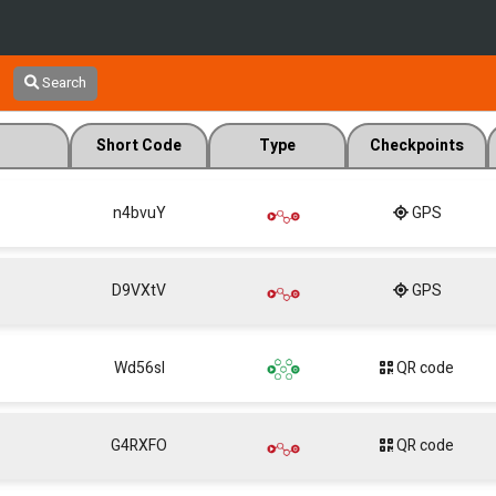
Search
Short Code
Type
Checkpoints
n4bvuY
GPS
D9VXtV
GPS
Wd56sl
QR code
G4RXFO
QR code