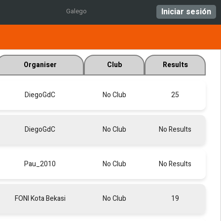
Iniciar sesión
Galego
Organiser
Club
Results
DiegoGdC
No Club
25
DiegoGdC
No Club
No Results
Pau_2010
No Club
No Results
FONI Kota Bekasi
No Club
19