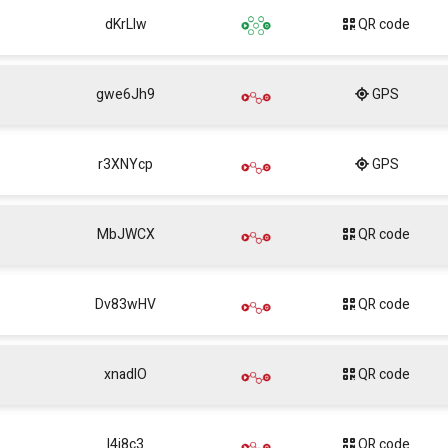
dKrLIw
QR code
gwe6Jh9
GPS
r3XNYcp
GPS
MbJWCX
QR code
Dv83wHV
QR code
xnadIO
QR code
l4j8c3
QR code