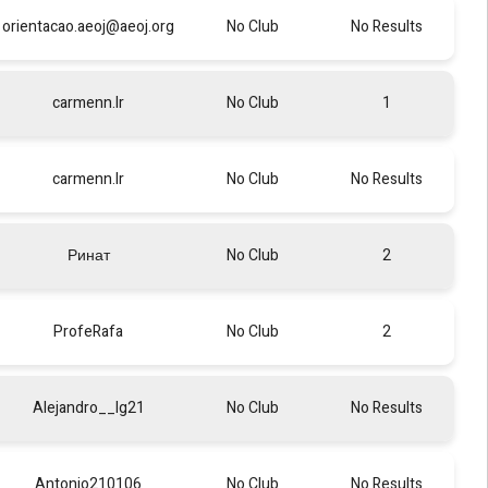
orientacao.aeoj@aeoj.org
No Club
No Results
carmenn.lr
No Club
1
carmenn.lr
No Club
No Results
Ринат
No Club
2
ProfeRafa
No Club
2
Alejandro__lg21
No Club
No Results
Antonio210106
No Club
No Results