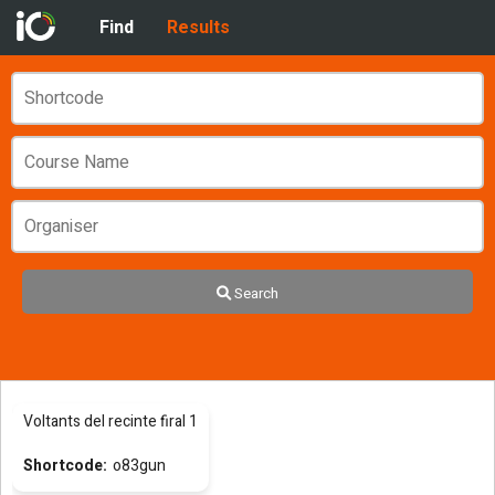
Find
Results
Search
Voltants del recinte firal 1
o83gun